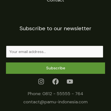
Contact
Subscribe to our newsletter
E
m
a
Subscribe
i
l
*
Phone:
0812 - 55555 - 764
contact@pamu-indonesia.com